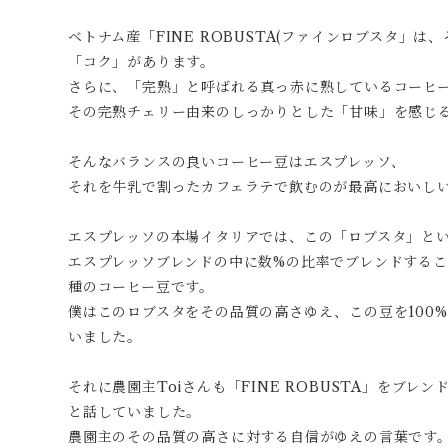
ベトナム産「FINE ROBUSTA(ファインロブスタ」
「コク」があります。
さらに、「完熟」と呼ばれる真っ赤に熟しているコーヒ
その完熟チェリー由来のしっかりとした「甘味」を感じ
そんなバランスの良いコーヒー豆はエスプレッソ、
それを牛乳で割ったカフェラテで飲むのが最高においし
エスプレッソの本場イタリアでは、この「ロブスタ」と
エスプレッソブレンドの中に数%の比率でブレンドする
種のコーヒー豆です。
僕はこのロブスタをその品質の高さゆえ、この豆を100
いました。
それに農園主Toiさんも「FINE ROBUSTA」をブ
と話していました。
農園主のその品質の高さに対する自信がゆえの言葉です