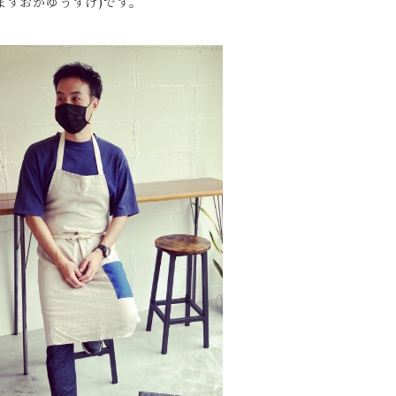
悠介(ますおかゆうすけ)です。